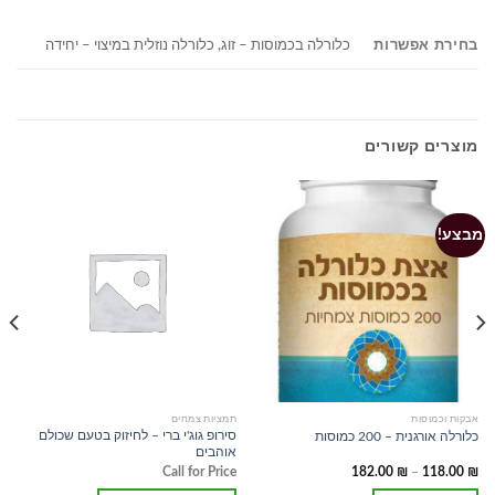
כלורלה בכמוסות – זוג, כלורלה נוזלית במיצוי – יחידה
בחירת אפשרות
מוצרים קשורים
מבצע!
אבקות וכמוסות
תמציות צמחים
סירופ גוג'י ברי – לחיזוק בטעם שכולם
כלורלה אורגנית – 200 כמוסות
אוהבים
טווח
Call for Price
182.00
₪
–
118.00
₪
מחירים: