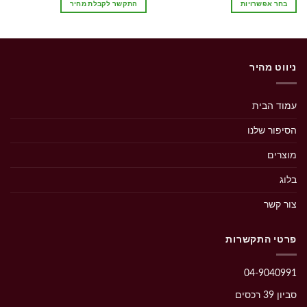
בחר אפשרויות
התקשר לקבלת מחיר
עד
למוצר
זה
יש
מספר
ניווט מהיר
סוגים.
ניתן
לבחור
עמוד הבית
את
האפשרויות
הסיפור שלנו
בעמוד
המוצר
מוצרים
בלוג
צור קשר
פרטי התקשרות
04-9040991
סביון 39 רכסים‭