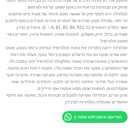
ומספק את יתרונותיה הרבים של אצת הכלורלה הן מבחינת תוסף תזונה
מחזק והן מבחינות בריאותיות באופן פשוט, קל ונח לשימוש.
הכלורלה היא תוסף מזון על שעשוי מסוג מיוחד של אצות מים מתוקים
חד תאי, ומכילה מגוון מדהים של חומרים מזינים מועילים בנוסף לחלבון,
אשר כוללים ויטמינים (A, B1, B2, B6, B12, C ו- E), מינרלים (סידן,
מגנזיום, ברזל, זרחן ואשלגן), חומצות אמינו, חומצות גרעין, חומרים נוגדי
חמצון וכלורופיל.
הכלורלה ידועה כמכילה את כמות הכלורופיל הגדולה ביותר בטבע, מכאן
יוצא שהיא מנקה גם את הרעלים הקשים ביותר בגוף, מעלה את רמת
ההמוגלובין ומונעת אנמיה מאחר ומולקולת הכלורופיל זהה במבנה לזו
של ההמוגלובין, מנקה את הכבד ומגנה עליו, מונעת ריחות רעים מהגוף,
אנטי דלקתית, מחזקת את מערכת החיסון, מעניקה אנרגיה וחיוניות לגוף
ועשירה בכל מרכיבי התזונה החיוניים: חלבון, ויטמינים, מינרלים, אנטי
אוקסידנטים, חומצות שומן מסוג אומגה ואף חיידקים
פרוביוטיים, הכלורלה מסייעת לסובלים מבעיות עיכול, מאיצה את חילוף
החומרים ומטפלת באלרגיות למיניהן.
התייעצו איתנו ללא עלות :)