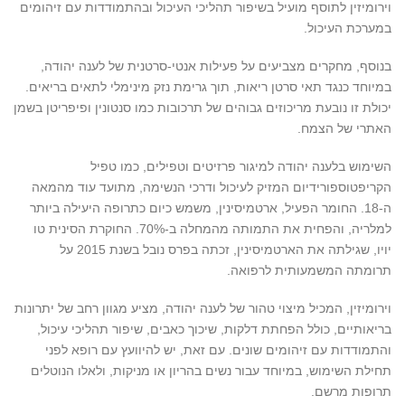
וירומיזין לתוסף מועיל בשיפור תהליכי העיכול ובהתמודדות עם זיהומים
במערכת העיכול.
בנוסף, מחקרים מצביעים על פעילות אנטי-סרטנית של לענה יהודה,
במיוחד כנגד תאי סרטן ריאות, תוך גרימת נזק מינימלי לתאים בריאים.
יכולת זו נובעת מריכוזים גבוהים של תרכובות כמו סנטונין ופיפריטן בשמן
האתרי של הצמח.
השימוש בלענה יהודה למיגור פרזיטים וטפילים, כמו טפיל
הקריפטוספורידיום המזיק לעיכול ודרכי הנשימה, מתועד עוד מהמאה
ה-18. החומר הפעיל, ארטמיסינין, משמש כיום כתרופה היעילה ביותר
למלריה, והפחית את התמותה מהמחלה ב-70%. החוקרת הסינית טו
יויו, שגילתה את הארטמיסינין, זכתה בפרס נובל בשנת 2015 על
תרומתה המשמעותית לרפואה.
וירומיזין, המכיל מיצוי טהור של לענה יהודה, מציע מגוון רחב של יתרונות
בריאותיים, כולל הפחתת דלקות, שיכוך כאבים, שיפור תהליכי עיכול,
והתמודדות עם זיהומים שונים. עם זאת, יש להיוועץ עם רופא לפני
תחילת השימוש, במיוחד עבור נשים בהריון או מניקות, ולאלו הנוטלים
תרופות מרשם.