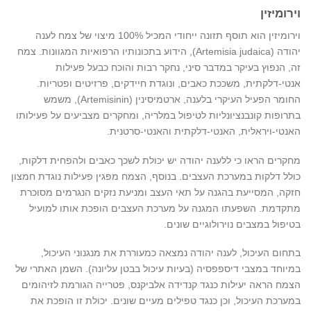
וירומיזין
וירומיזין הוא תוסף תזונה ייחודי המכיל 100% מיצוי של צמח לענה
יהודה (Artemisia judaica), הידוע בתכונותיו הרפואיות המגוונות. צמח
זה, הנפוץ בעיקר במדבר סיני, נחקר רבות והוכח כבעל פעילות
אנטי-דלקתית, משככת כאבים, ונוגדת חיידקים, פרזיטים ופטריות.
החומר הפעיל העיקרי בלענה, ארטמיסינין (Artemisinin), משמש
בתרופות קונבנציונליות לטיפול במלריה, ומחקרים מצביעים על פעילותו
האנטי-ויראלית, האנטי-דלקתית והאנטי-סרטנית.
מחקרים הראו כי ללענה יהודה יש יכולת לשכך כאבים ולהפחית דלקות,
כולל דלקות במערכת העצבים. בנוסף, הצמח מפגין פעילות נוגדת חמצון
חזקה, המסייעת בהגנה על תאי העצב ומניעת נזקים הנגרמים מסוכרת
מתקדמת. השפעתו המגנה על מערכת העצבים הופכת אותו למועיל
בטיפול במצבים נוירולוגיים שונים.
בתחום העיכול, לענה יהודה נמצאה כמעוררת את מנגנוני העיכול,
במיוחד במצבי דיספפסיה (בעיות עיכול בבטן עליונה). השמן האתרי של
הצמח הראה יעילות כנגד קנדידה אלביקנס, פטרייה הגורמת לזיהומים
במערכת העיכול, וכן כנגד טפילים מעיים שונים. יכולת זו הופכת את