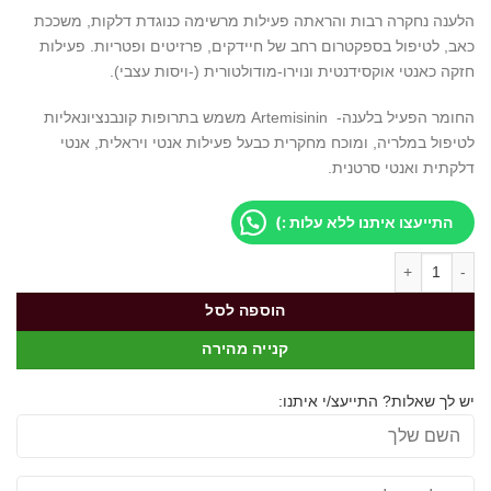
הלענה נחקרה רבות והראתה פעילות מרשימה כנוגדת דלקות, משככת
כאב, לטיפול בספקטרום רחב של חיידקים, פרזיטים ופטריות. פעילות
חזקה כאנטי אוקסידנטית ונוירו-מודולטורית (-ויסות עצבי).
החומר הפעיל בלענה- Artemisinin משמש בתרופות קונבנציונאליות
לטיפול במלריה, ומוכח מחקרית כבעל פעילות אנטי ויראלית, אנטי
דלקתית ואנטי סרטנית.
התייעצו איתנו ללא עלות :)
כמות של וירומיזין
הוספה לסל
קנייה מהירה
יש לך שאלות? התייעצ/י איתנו: