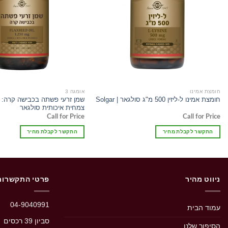
חומצת אמינו
אומגה 3
חומצת אמינו ל-ליזין 500 מ"ג סולגאר | Solgar
צמחית איכותית סולגאר
Call for Price
Call for Price
התקשר לקבלת מחיר
התקשר לקבלת מחיר
ניווט מהיר
פרטי התקשרות
04-9040991
עמוד הבית
סביון 39 רכסים‭
הסיפור שלנו