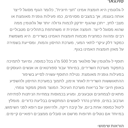
סולגאר
ל-גלוטמין היא חומצת אמינו "חצי חיונית", כלומר הגוף מסוגל לייצר
אותה בעצמו, אך במצבים מסוימים, כמו פעילות גופנית מאומצת או
מצבי לחץ, ייתכן שהגוף יזדקק לכמות גדולה יותר של גלוטמין ממה
שהוא מסוגל לייצר. חומצה אמינית זו משתתפת בתהליכים מטבוליים
רבים ומהווה כמחצית מכמות חומצות האמינו בשרירים. היא משמשת
כמקור דלק עיקרי לתאי המעי, מערכת החיסון והמוח, ומסייעת בשמירה
על מאזן חומצות האמינו בגוף.
תוסף ל-גלוטמין של סולגאר מכיל 500 מ"ג בכל כמוסה, ומיועד לתמיכה
בתפקוד מערכת השרירים, במיוחד עבור ספורטאים או אנשים העוסקים
בפעילות גופנית מאומצת. נטילת התוסף עשויה לסייע בשיפור
ההתאוששות השרירית לאחר אימון, לתמוך במערכת החיסון ולהשפיע
באופן חיובי על בריאות מערכת העיכול. המוצר מופק ממקור צמחי,
מתאים לצמחונים וטבעונים, ומגיע בכמוסות צמחיות הניתנות לפתיחה
וערבוב במים, פתרון נהדר לאנשים המתקשים בבליעת כדורים. מומלץ
ליטול כמוסה אחת ביום, על קיבה ריקה, ולהיוועץ עם רופא לפני השימוש,
במיוחד אם נוטלים תרופות מרשם או סובלים ממצבים רפואיים קיימים.
הוראות שימוש-