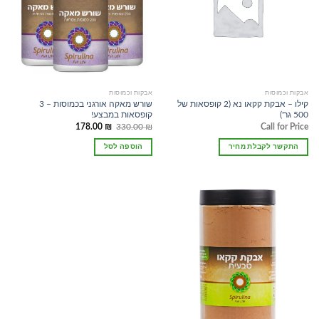
אבקות וכמוסות
אבקות וכמוסות
קילו – אבקת קקאו נא (2 קופסאות של
שורש מאקה אורגני בכמוסות – 3
500 גר')
קופסאות במבצע!
המחיר
המחיר
178.00
₪
330.00
₪
Call for Price
המקורי
הנוכחי
היה:
הוא:
התקשר לקבלת מחיר
הוספה לסל
178.00 ₪.
330.00 ₪.