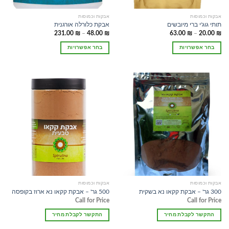
אבקות וכמוסות
אבקות וכמוסות
תותי גוג'י ברי מיובשים
אבקת כלורלה אורגנית
טווח
טווח
231.00
₪
–
48.00
₪
63.00
₪
–
20.00
₪
מחירים:
מחירים:
בחר אפשרויות
בחר אפשרויות
עד
עד
למוצר
למוצר
זה
זה
יש
יש
מספר
מספר
סוגים.
סוגים.
ניתן
ניתן
לבחור
לבחור
את
את
האפשרויות
האפשרויות
בעמוד
בעמוד
המוצר
המוצר
אבקות וכמוסות
אבקות וכמוסות
300 גר' – אבקת קקאו נא בשקית
500 גר' – אבקת קקאו נא ארוז בקופסה
Call for Price
Call for Price
התקשר לקבלת מחיר
התקשר לקבלת מחיר