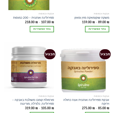
אבקות וכמוסות
אבקות וכמוסות
משקה שוקומאקה מזין ומאזן
ספירולינה אורגנית – 200 כמוסות
טווח
טווח
218.00
₪
–
107.00
₪
159.00
₪
–
89.00
₪
מחירים:
מחירים:
בחר אפשרויות
בחר אפשרויות
עד
עד
למוצר
למוצר
זה
זה
יש
יש
מספר
מספר
סוגים.
סוגים.
מבצע!
מבצע!
ניתן
ניתן
לבחור
לבחור
את
את
האפשרויות
האפשרויות
בעמוד
בעמוד
המוצר
המוצר
אבקות וכמוסות
אבקות וכמוסות
אבקת ספירולינה אורגנית אצה כחולה
פורמולת קומבו משולבת באבקה –
וירוקה
ספירולינה, כלורלה, מורינגה
טווח
טווח
319.00
₪
–
105.00
₪
275.00
₪
–
85.00
₪
מחירים:
מחירים: