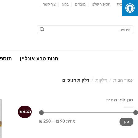
Ski
עמוד הבית
הסיפור שלנו
מוצרים
בלוג
צור קשר
t
conten
חיפוש
עבור:
חנות טבע אונליין
תוספי
עמוד הבית
/
דלקות
/
דלקות חניכיים
סנן לפי מחיר
מבצע!
מחיר
מחיר
מחיר:
90 ₪
—
250 ₪
סנן
מינימלי
מקסימלי