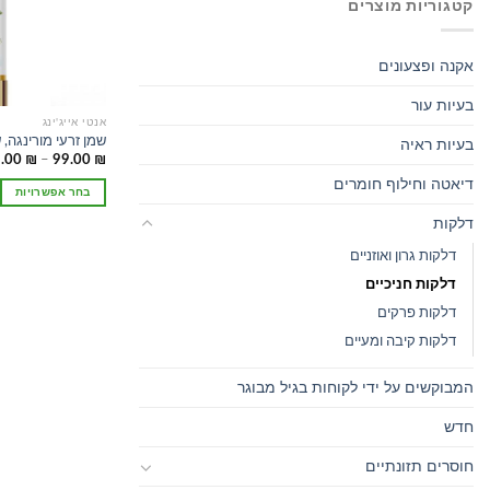
קטגוריות מוצרים
אקנה ופצעונים
בעיות עור
אנטי אייג'ינג
שמן זרעי מורינגה, 
בעיות ראיה
5.00
₪
–
99.00
₪
דיאטה וחילוף חומרים
בחר אפשרויות
למוצר
דלקות
זה
דלקות גרון ואוזניים
יש
מספר
דלקות חניכיים
סוגים.
דלקות פרקים
ניתן
דלקות קיבה ומעיים
לבחור
את
המבוקשים על ידי לקוחות בגיל מבוגר
האפשרויות
בעמוד
חדש
המוצר
חוסרים תזונתיים